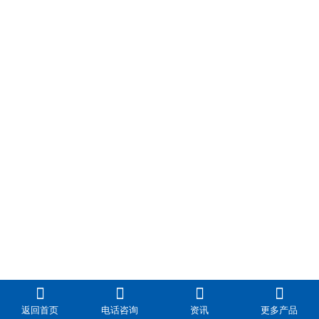
返回首页
电话咨询
资讯
更多产品