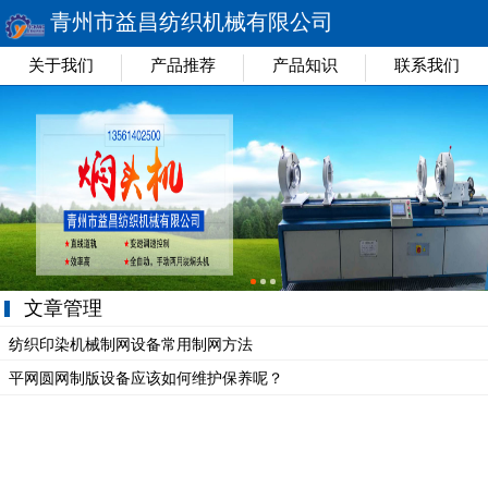
青州市益昌纺织机械有限公司
关于我们
产品推荐
产品知识
联系我们
文章管理
纺织印染机械制网设备常用制网方法
平网圆网制版设备应该如何维护保养呢？